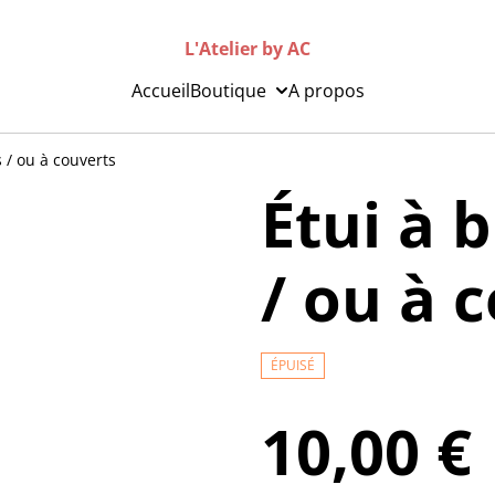
L'Atelier by AC
Accueil
Boutique
A propos
 / ou à couverts
Étui à 
/ ou à 
ÉPUISÉ
10,00 €