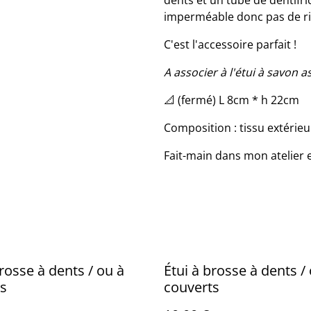
dents et un tube de dentifric
imperméable donc pas de ris
C'est l'accessoire parfait !
A associer à l'étui à savon as
📐 (fermé) L 8cm * h 22cm
Composition : tissu extérie
Fait-main dans mon atelier 
brosse à dents / ou à
Étui à brosse à dents /
s
couverts