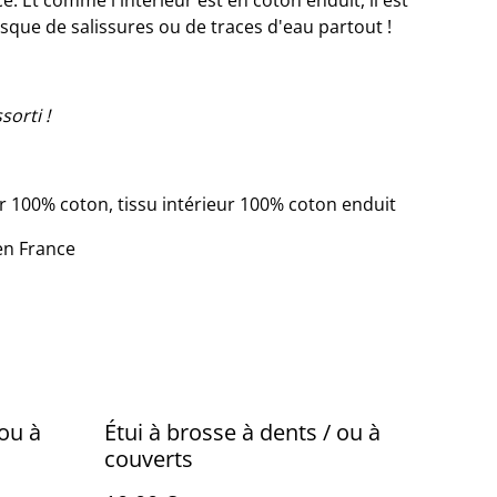
e. Et comme l'intérieur est en coton enduit, il est
que de salissures ou de traces d'eau partout !
sorti !
ur 100% coton, tissu intérieur 100% coton enduit
en France
 ou à
Étui à brosse à dents / ou à
couverts