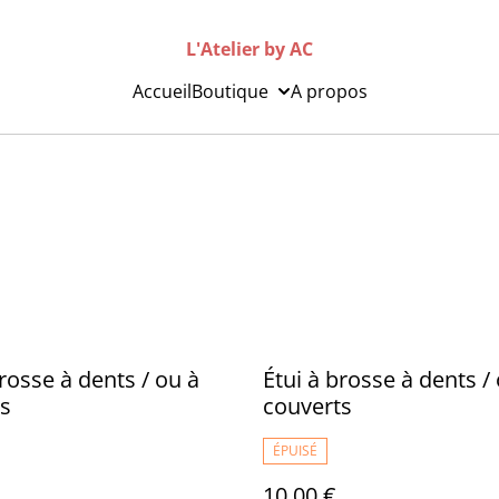
L'Atelier by AC
Accueil
Boutique
A propos
brosse à dents / ou à
Étui à brosse à dents /
s
couverts
ÉPUISÉ
10,00 €