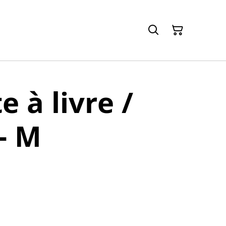
 à livre /
 - M