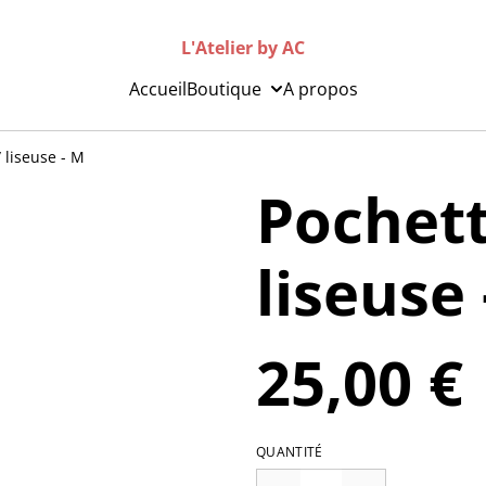
L'Atelier by AC
Accueil
Boutique
A propos
/ liseuse - M
Pochette
liseuse
25,00 €
QUANTITÉ