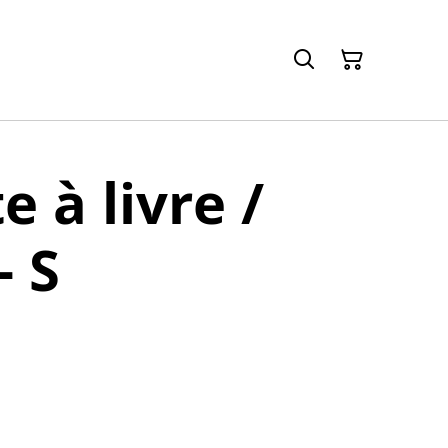
 à livre /
- S