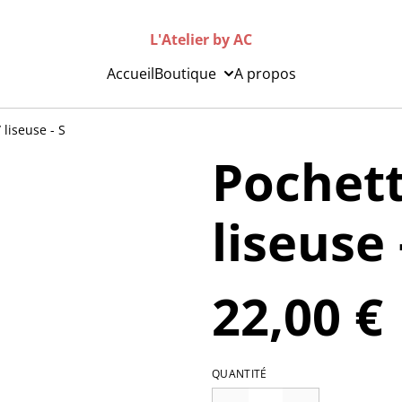
L'Atelier by AC
Accueil
Boutique
A propos
 liseuse - S
Pochette
liseuse 
22,00 €
QUANTITÉ