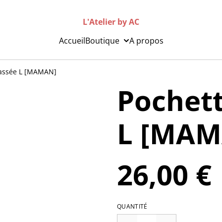
L'Atelier by AC
Accueil
Boutique
A propos
lassée L [MAMAN]
Pochet
L [MAM
26,00 €
QUANTITÉ