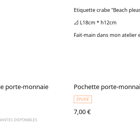
Etiquette crabe "Beach plea
📐 L18cm * h12cm
Fait-main dans mon atelier 
te porte-monnaie
Pochette porte-monna
ÉPUISÉ
7,00 €
IANTES DISPONIBLES