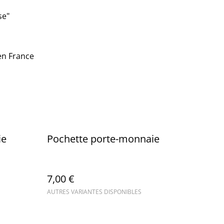
se"
en France
ie
Pochette porte-monnaie
7,00 €
AUTRES VARIANTES DISPONIBLES