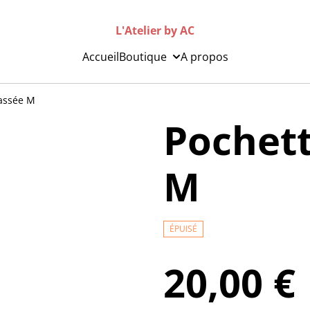
L'Atelier by AC
Accueil
Boutique
A propos
assée M
Pochet
M
ÉPUISÉ
20,00 €