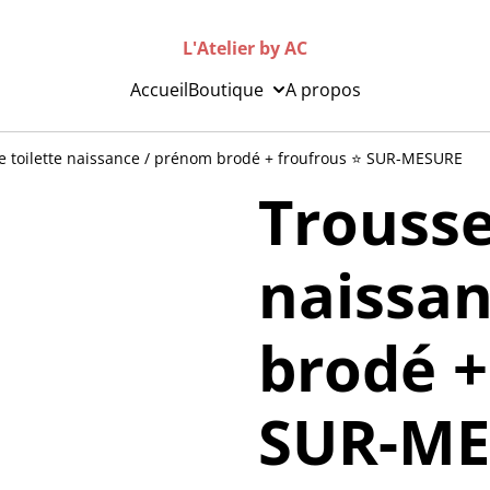
L'Atelier by AC
Accueil
Boutique
A propos
e toilette naissance / prénom brodé + froufrous ⭐️ SUR-MESURE
Trousse
naissa
brodé +
SUR-ME