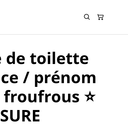
 de toilette
nce / prénom
 froufrous ⭐️
SURE